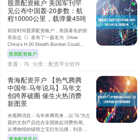
股票配资账户 美国军刊罕
见公布中国轰-20参数：航
程10000公里，载弹量45吨
前段时间股票配资账户，美国著名的智
库杂志《》发布了一篇名为《How
China’s H-20 Stealth Bomber Could
Break Americ....
股票配资账户
查看：
76
分类：
配资平台软件
青海配资开户 【热气腾腾
中国年·马年说马】马年文
创跨界破圈 催生火热消费
新图景
央视网消息：马年奔腾而来，以“马”为主
题的文创产品也在全国掀起消费热潮。
从博物馆的镇馆之宝衍生玩偶，到非遗
手作的创新表达，再到潮玩品牌的个性
青海配资开户