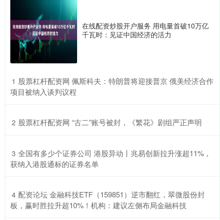
在线配资炒股开户服务 用电量首破10万亿
千瓦时：见证中国经济的活力
​股票杠杆配资网 佩斯科夫：特朗普将迎接普京 俄美经济合作
1
项目被纳入谈判议程
​股票杠杆配资网 “古二”账号被封，《繁花》剧组严正声明
2
​全国有多少个证券公司 港股异动丨兆易创新拉升涨超11%，
3
获纳入港股通标的证券名单
​配资论坛 金融科技ETF（159851）逆市翻红，翠微股份封
4
板，赢时胜拉升超10%！机构：建议左侧布局金融科技