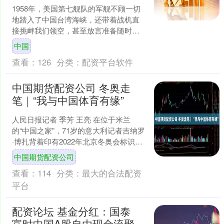
1958年，美国第七舰队的军舰不顾一切
地踏入了中国台湾海峡，还带着战机直
接挑衅我们领空，甚至放言准备随时发
动致命攻击。那个时候的中国，是怎样
中国
的一个状态？经济一穷....
查看：
126
分类：
配资平台软件
中国期货配资公司 冬奥走
笔｜“我与中国体育有缘”
人民日报记者 季芳 王亮 在位于米兰
的“中国之家”，71岁的意大利记者吉纳罗
·博扎背着印有2022年北京冬奥会标识的
背包，饶有兴致地观赏中国冰雪运动展
中国期货配资公司
品。从北京....
查看：
114
分类：
最大的合法配资
平台
配资论坛 基金分红：国泰
富时中国A股自由现金流聚