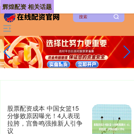
-->
辉煌配资 相关话题
股票配资成本 中国女篮15
分惨败原因曝光！4人表现
拉胯，宫鲁鸣强推新人引争
议