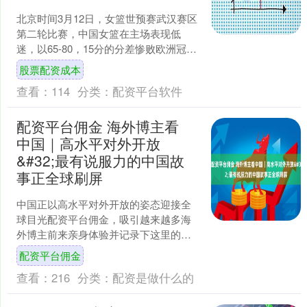
北京时间3月12日，女篮世预赛武汉赛区
第二轮比赛，中国女篮在主场表现低
迷，以65-80，15分的分差惨败欧洲冠军
比利时队。赛后，不少球迷也疑惑，坐
股票配资成本
拥张子宇、韩旭....
查看：
114
分类：
配资平台软件
配资平台佣金 海外博主看
中国｜高水平对外开放
&#32;最有说服力的中国故
事正全球刷屏
中国正以高水平对外开放的姿态迎接全
球目光配资平台佣金，吸引越来越多海
外博主前来亲身体验并记录下这里的便
利、安全与蓬勃活力。 一对英国夫妇游
配资平台佣金
览多个中国城市后，既惊....
查看：
216
分类：
配资是做什么的