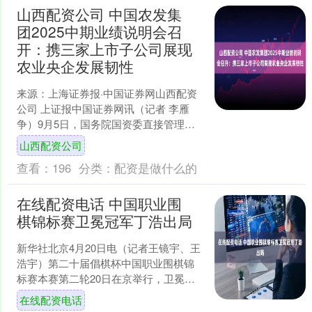
山西配资公司 中国农发集
团2025中期业绩说明会召
开：携三家上市子公司展现
农业央企发展韧性
来源：上海证券报·中国证券网山西配资
公司 上证报中国证券网讯（记者 李雁
争）9月5日，国务院国资委直接管理的
大型综合性农业央企——中国农业发展
山西配资公司
集团有限公司（简称....
查看：
196
分类：
配资是做什么的
在线配资电话 中国职业围
棋锦标赛卫冕冠军丁浩出局
新华社北京4月20日电（记者王镜宇、王
浩宇）第二十届倡棋杯中国职业围棋锦
标赛本赛第二轮20日在京举行，卫冕冠
军、国内等级分第一人丁浩九段不敌“快
在线配资电话
刀”李钦诚九段在....