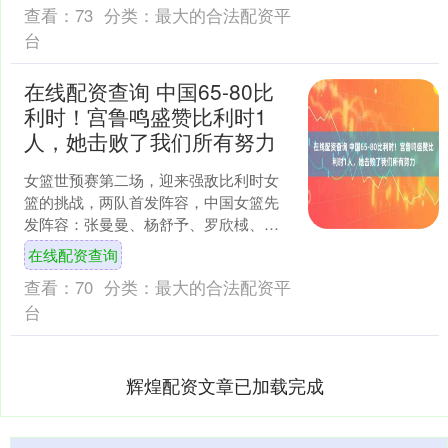
查看：
73
分类：
最大的合法配资平
台
在线配资查询 中国65-80比
利时！宫鲁鸣盛赞比利时1
人，她击败了我们所有努力
女篮世预赛第二场，迎来强敌比利时女
篮的挑战，两队首发阵容，中国女篮先
发阵容：张曼曼、杨舒予、罗欣棫、、
韩旭，指导做出了调整，用李月汝替换
在线配资查询
陈明伶，采用双塔战术。比....
查看：
70
分类：
最大的合法配资平
台
辉煌配资文章已加载完成