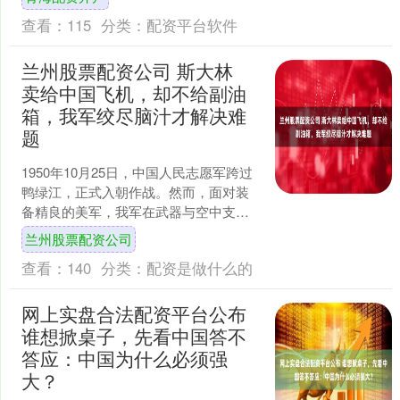
化设计，传统文化与现....
查看：
115
分类：
配资平台软件
兰州股票配资公司 斯大林
卖给中国飞机，却不给副油
箱，我军绞尽脑汁才解决难
题
1950年10月25日，中国人民志愿军跨过
鸭绿江，正式入朝作战。然而，面对装
备精良的美军，我军在武器与空中支援
上存在天然劣势，作战压力巨大。由于
兰州股票配资公司
没有制空权，美军....
查看：
140
分类：
配资是做什么的
网上实盘合法配资平台公布
谁想掀桌子，先看中国答不
答应：中国为什么必须强
大？