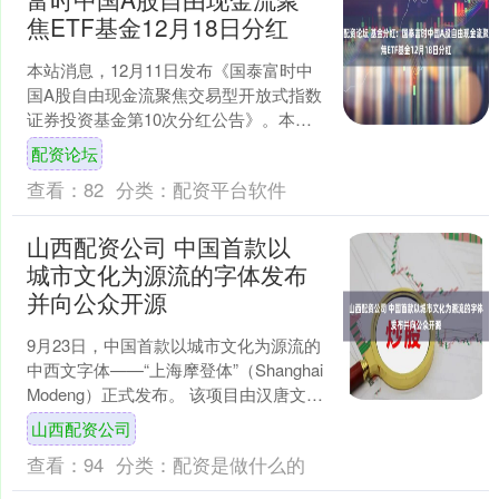
焦ETF基金12月18日分红
本站消息，12月11日发布《国泰富时中
国A股自由现金流聚焦交易型开放式指数
证券投资基金第10次分红公告》。本次
分红为2025年度第十次分红。。公告显
配资论坛
示，本次分红....
查看：
82
分类：
配资平台软件
山西配资公司 中国首款以
城市文化为源流的字体发布
并向公众开源
9月23日，中国首款以城市文化为源流的
中西文字体——“上海摩登体”（Shanghai
Modeng）正式发布。 该项目由汉唐文化
发起研发并出品，全套字体库开源共....
山西配资公司
查看：
94
分类：
配资是做什么的