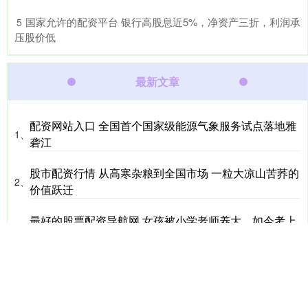
​国家允许的配资平台 银行高股息近5%，净资产三折，利润承
5
压股价低
最新文章
配资网站入口 全国首个国家级能源气象服务试点落地雅
1、
砻江
股市配资行情 从高寒杂粮到全国市场 一粒大凉山苦荞的
2、
价值跃迁
最好的股票配资导航网 女孩被小学老师养大，如今考上
3、
师范 “母女”感人事迹背后，是一场善意的托举
十大配资公司 双预警齐发！山西、河北南部等地将有10
4、
级以上雷暴大风